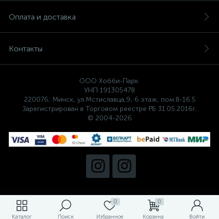
Оплата и доставка
Контакты
ООО Хобби-Парк
УНП 191305478
220076, Минск, ул.Мстиславца,9, 6 этаж, пом.8-16.5
Зарегистрирован в Торговом реестре РБ 31.05.2016г.
© 2004-2026
0
0
Каталог
Поиск
Избранное
Корзина
Войти