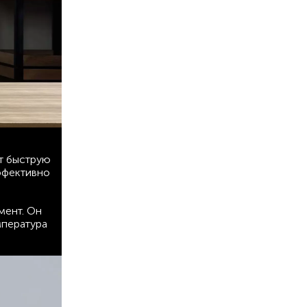
ет быструю
ффективно
мент. Он
мпература