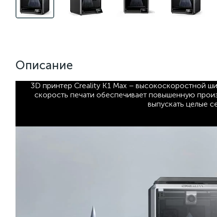
Описание
3D принтер Creality K1 Max – высокоскоростной 
скорость печати обеспечивает повышенную произ
выпускать целые с