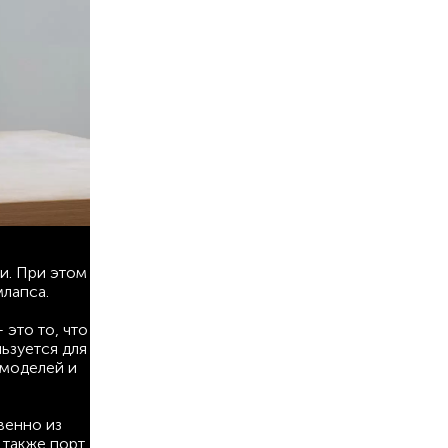
и. При этом
млапса.
это то, что
ьзуется для
 моделей и
венно из
 также порт