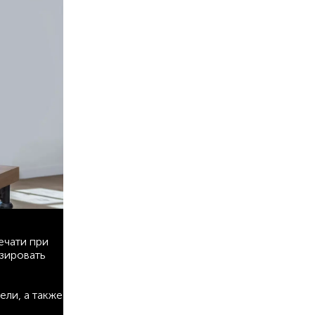
ечати при
изировать
ли, а также