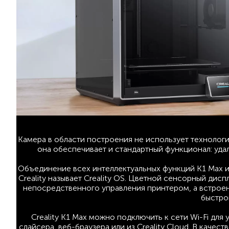
Камера в области построения не использует технолог
она обеспечивает и стандартный функционал: уда
Объединение всех интеллектуальных функций K1 Max и
Creality называет Creality OS. Цветной сенсорный дис
непосредственного управления принтером, а встроен
быстрой
Creality K1 Max можно подключить к сети Wi-Fi дл
слайсера, веб-браузера или из Creality Cloud. В качес