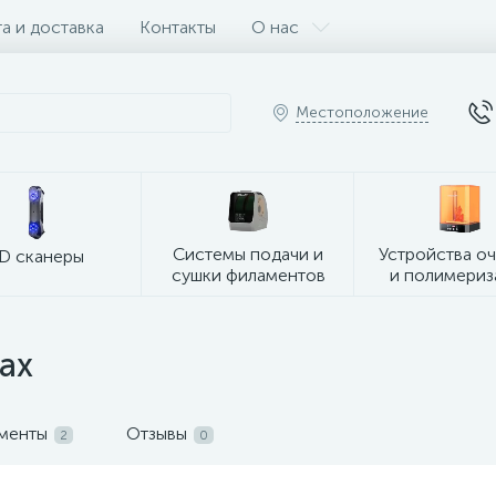
а и доставка
Контакты
О нас
Местоположение
Системы подачи и
Устройства о
D сканеры
сушки филаментов
и полимериз
ax
ументы
Отзывы
2
0