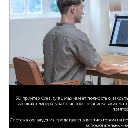
3D принтер Creality K1 Max имеет полностью закрыт
высоких температурах с использованием таких мате
темпер
Система охлаждения представлена вентилятором на пе
вспомогательным в