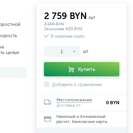
2 759 BYN
/шт
коростной
3 189 BYN
Экономия 430 BYN
корость
В наличии мало
на
-
+
шт
ть целые
Купить
Добавить к сравнению
Местоположение
0 BYN
Доставка от
Наличный и безналичный
расчет, банковские карты