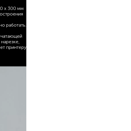
0 x 300 мм
построения
но работать.
печатающей
 нарезке,
ает принтеру