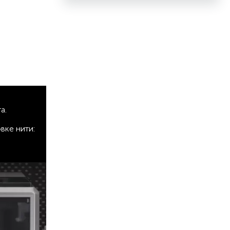
та.
вке нити: