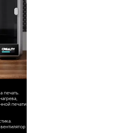
 печать.
нагрева,
нной печати
тика.
 вентилятор