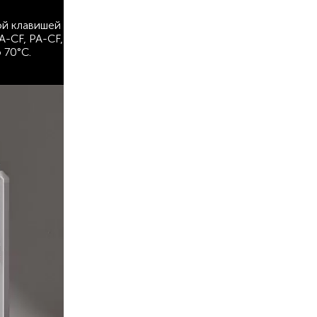
ой клавишей
A-CF, PA-CF,
 70°С.