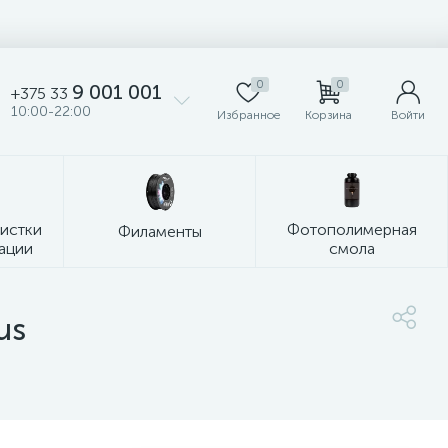
0
0
9 001 001
+375 33
10:00-22:00
Избранное
Корзина
Войти
чистки
Фотополимерная
Филаменты
ации
смола
us