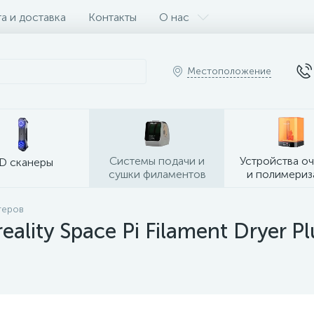
а и доставка
Контакты
О нас
Местоположение
Системы подачи и
Устройства о
D сканеры
сушки филаментов
и полимериз
теров
lity Space Pi Filament Dryer Pl