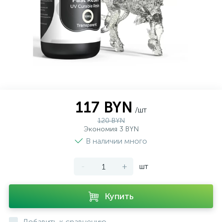
117 BYN
/шт
120 BYN
Экономия 3 BYN
В наличии много
-
+
шт
Купить
Добавить к сравнению