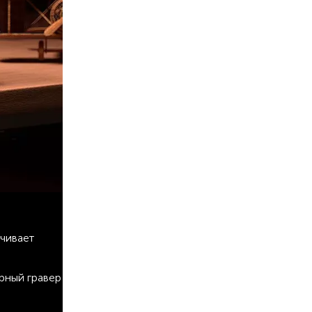
ечивает
рный гравер