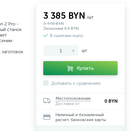
3 385 BYN
/шт
n 2 Pro -
3 449 BYN
Экономия 64 BYN
ный станок
ает
В наличии мало
есении
-
+
шт
заготовок.
Купить
Добавить к сравнению
Местоположение
0 BYN
Доставка от
Наличный и безналичный
расчет, банковские карты