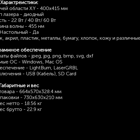
Характреистики:
чей области X.Y - 400х415 мм
п лазера - диодный
ь - 22 Вт / 40 Вт/ 60 Вт
ина волны - 455 нм
Настольный - Да
 акрил, пластик, металлы, бумагу, хлопок, кожу и различные
раммное обеспечение
 файлов - jpeg, jpg, png, bmp, svg, dxf
мые ОС - Windows, Mac OS
спечение - LightBurn, LaserGRBL
лючения - USB (Кабель), SD Card
Габаритные и вес
товара - 664х570х328.4 мм
упаковки - 730х630х210 мм
ес нетто - 18.56 кг
ес брутто - 22.9 кг