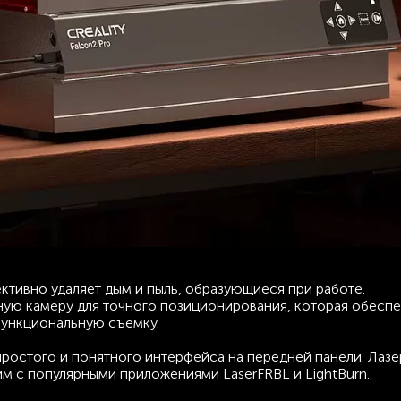
тивно удаляет дым и пыль, образующиеся при работе.
ную камеру для точного позиционирования, которая обесп
ункциональную съемку.
остого и понятного интерфейса на передней панели. Лазе
тим с популярными приложениями LaserFRBL и LightBurn.