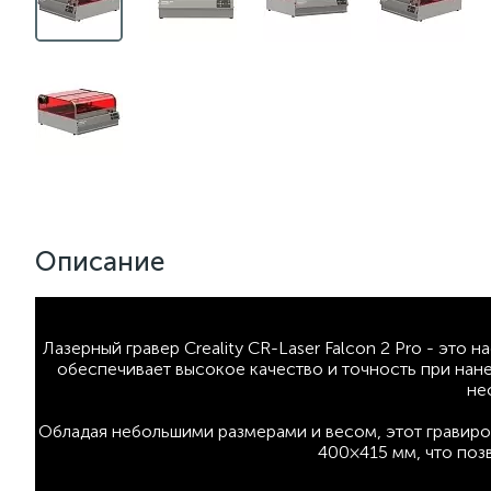
Описание
Лазерный гравер Creality CR-Laser Falcon 2 Pro - это
обеспечивает высокое качество и точность при нан
не
Обладая небольшими размерами и весом, этот гравиро
400×415 мм, что поз