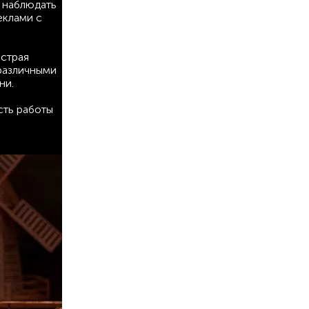
т наблюдать
еклами с
ыстрая
 различными
ни.
сть работы