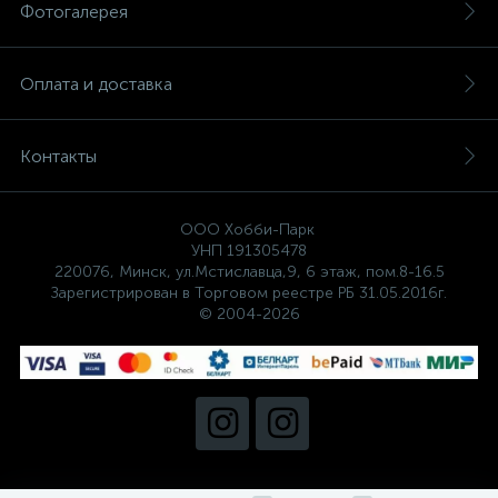
Фотогалерея
Оплата и доставка
Контакты
ООО Хобби-Парк
УНП 191305478
220076, Минск, ул.Мстиславца,9, 6 этаж, пом.8-16.5
Зарегистрирован в Торговом реестре РБ 31.05.2016г.
© 2004-2026